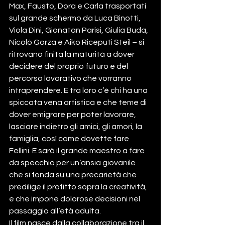
Max, Fausto, Dora e Carla trasportati 
sul grande schermo da Luca Binotti, 
Viola Dini, Gionatan Parisi, Giulia Buda, 
Nicolò Gorza e Aiko Riceputi Steil – si 
ritrovano finita la maturità a dover 
decidere del proprio futuro e del 
percorso lavorativo che vorranno 
intraprendere. E tra loro c’è chi ha una 
spiccata vena artistica e che teme di 
dover emigrare per poter lavorare, 
lasciare indietro gli amici, gli amori, la 
famiglia, così come dovette fare 
Fellini. E sarà il grande maestro a fare 
da specchio per un’ansia giovanile 
che si fonda su una precarietà che 
predilige il profitto sopra la creatività, 
e che impone dolorose decisioni nel 
passaggio all’età adulta.
Il film nasce dalla collaborazione tra il 