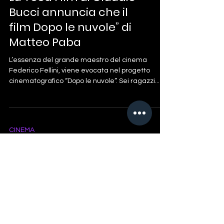
Bucci annuncia che il
film Dopo le nuvole” di
Matteo Paba
L’essenza del grande maestro del cinema
Federico Fellini, viene evocata nel progetto
cinematografico “Dopo le nuvole”. Sei ragazzi...
CINEMA
Parla Claudio Bucci:
“Dal Cinema un aiuto a
riflettere”
Impegno sociale e cinema è un connubio che è
tornato a premiare la settima arte italiana, ormai
da un decennio, quando pellicole come “La...